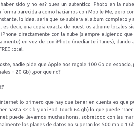
haber sido y no es? pues un autentico iPhoto en la nub
 forma parecida a como haciamos con Mobile Me, pero con 
stante, lo ideal seria que se subiera el album completo y
, es decir, una copia exacta de nuestros albume locales s
o iPhone directamente con la nube (siempre eligiendo qu
almente) en vez de con iPhoto (mediante iTunes), dando al
FREE total.
oste, nadie pide que Apple nos regale 100 Gb de espacio, p
uales – 20 Gb) ¿por que no?
t?
 internet lo primero que hay que tener en cuenta es que
er hasta 32 Gb y un iPod Touch 64 gb) lo que puede traer
net puede llevarnos muchas horas, sobretodo con las mara
malmente los planes de datos no superan los 500 mb o 1 G