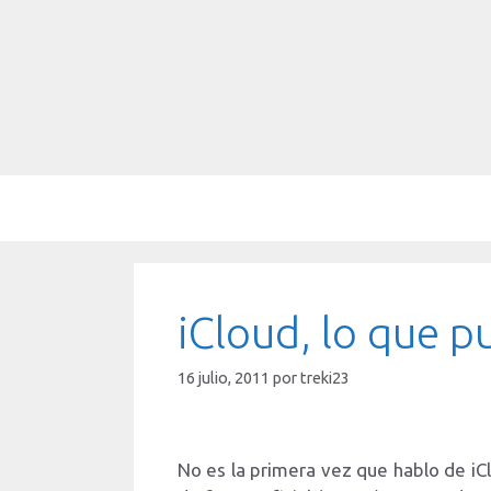
Saltar
al
contenido
iCloud, lo que p
16 julio, 2011
por
treki23
No es la primera vez que hablo de iC