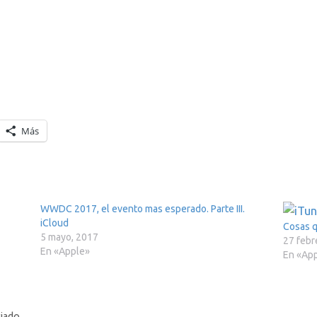
Más
WWDC 2017, el evento mas esperado. Parte III.
iCloud
Cosas q
5 mayo, 2017
27 febr
En «Apple»
En «Ap
ciado