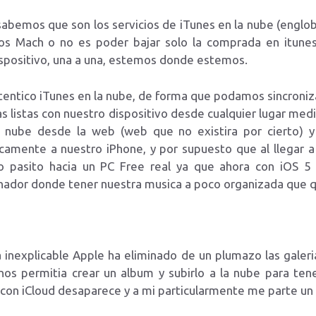
sabemos que son los servicios de iTunes en la nube (englo
mos Mach o no es poder bajar solo la comprada en itunes
spositivo, una a una, estemos donde estemos.
tentico iTunes en la nube, de forma que podamos sincroniz
as listas con nuestro dispositivo desde cualquier lugar med
 nube desde la web (web que no existira por cierto) y 
amente a nuestro iPhone, y por supuesto que al llegar 
 pasito hacia un PC Free real ya que ahora con iOS 5 
ador donde tener nuestra musica a poco organizada que q
 inexplicable Apple ha eliminado de un plumazo las galer
, nos permitia crear un album y subirlo a la nube para te
e con iCloud desaparece y a mi particularmente me parte un