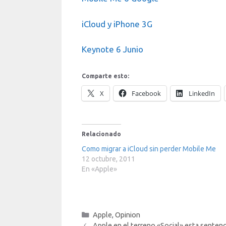
iCloud y iPhone 3G
Keynote 6 Junio
Comparte esto:
X
Facebook
LinkedIn
Relacionado
Como migrar a iCloud sin perder Mobile Me
12 octubre, 2011
En «Apple»
Categorías
Apple
,
Opinion
Apple en el terreno «Social» esta senten