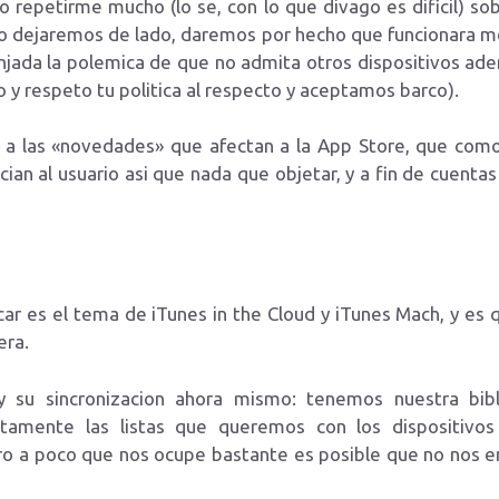
no repetirme mucho (lo se, con lo que divago es dificil) s
o dejaremos de lado, daremos por hecho que funcionara me
njada la polemica de que no admita otros dispositivos ade
 y respeto tu politica al respecto y aceptamos barco).
a las «novedades» que afectan a la App Store, que como
cian al usuario asi que nada que objetar, y a fin de cuenta
car es el tema de iTunes in the Cloud y iTunes Mach, y es 
era.
 su sincronizacion ahora mismo: tenemos nuestra bibl
actamente las listas que queremos con los dispositi
ro a poco que nos ocupe bastante es posible que no nos en