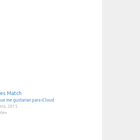
ue me gustarian para iCloud
ero, 2015
ple»