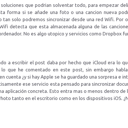
s soluciones que podrian solventar todo, para empezar de
a forma si se añade una foto o una cancion nueva podr
tan solo podremos sincronizar desde una red Wifi. Por otr
fi detecta que esta almacenada alguna de las cancione
ordenador. No es algo utopico y servicios como Dropbox fu
 a escribir el post daba por hecho que iCloud era lo q
 lo que he comentado en este post, sin embargo habl
 cuenta ¿y si hay Apple se ha guardado una sorpresa e int
cisamente ese servicio esta pensado para sincronizar docu
a aplicación concreta. Esto entra mas o menos dentro de l
hoto tanto en el escritorio como en los dispositivos iOS. ¿N