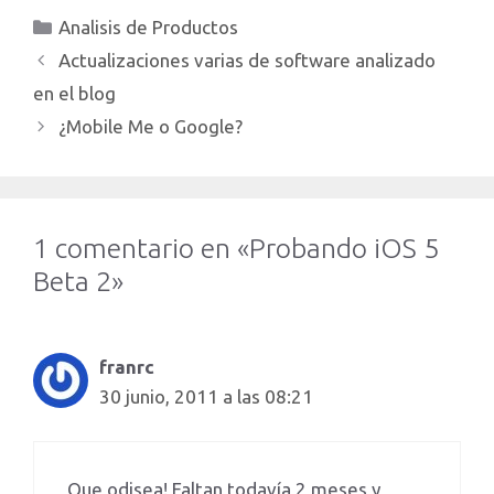
Categorías
Analisis de Productos
Actualizaciones varias de software analizado
en el blog
¿Mobile Me o Google?
1 comentario en «Probando iOS 5
Beta 2»
franrc
30 junio, 2011 a las 08:21
Que odisea! Faltan todavía 2 meses y