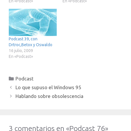
En «Podcast»
En «Podcast»
Podcast 39, con
Drtroc,Betox y Oswaldo
16 julio, 2009
En «Podcast»
Categorías
Podcast
Lo que supuso el Windows 95
Hablando sobre obsolescencia
3 comentarios en «Podcast 76»