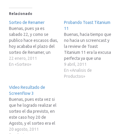
Relacionado
Sorteo de Renamer
Probando Toast Titanium
Buenas, pues ya es
11
sabado 22, y como se
Buenas, hacia tiempo que
publico hace escasos dias,
no hacia un screencast y
hoy acababa el plazo del
la review de Toast
sorteo de Renamer, un
Titanium 11 era la excusa
excelente software para
22 enero, 2011
perfecta ya que una
renombrar archivos y
En «Sorteo»
review escrita hubiera
9 abril, 2011
carpetas de forma masiva.
quedado demasiado larga,
En «Analisis de
Aqui teneis el video del
o bien demasiado escueta
Productos»
sorteo. Muchas
si no hubiera entrado
Video Resultado de
felicidades al ganador.
mucho en detalle. Para los
Screenflow 3
[youtube
que no lo conocéis, la
Buenas, pues esta vez si
clip_id="IYiJmNPCB0s"]
serie Toast Titanium es
que he logrado realizar el
saludos
un…
sorteo el dia previsto, en
este caso hoy 20 de
Agosto, y el sorteo era el
de una licencia de
20 agosto, 2011