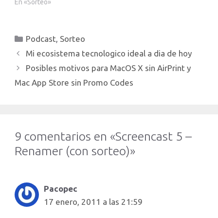
Screenflow 3, el que es
En «Sorteo»
sin exagerar mucho, el
mejor software de
creacion de screencast
Categorías
Podcast
,
Sorteo
para Mac. [youtube
clip_id="_X5osP01SL8"]
Mi ecosistema tecnologico ideal a dia de hoy
Muchas…
Posibles motivos para MacOS X sin AirPrint y
Mac App Store sin Promo Codes
9 comentarios en «Screencast 5 –
Renamer (con sorteo)»
Pacopec
17 enero, 2011 a las 21:59