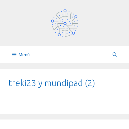
Saltar
al
contenido
Menú
treki23 y mundipad (2)