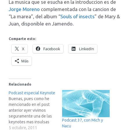
La musica que se esucha en la introduccion es de
Jorge Moreno
complementada con la cancion de
“La marea”, del album “
Souls of insects
” de Mary &
Juan, disponible en Jamendo.
Comparte esto:
X
Facebook
LinkedIn
Más
Relacionado
Podcast especial Keynote
Buenas, pues como he
mencionado en el post
anterior ayer vivimos
seguramente una de las
Podcast 37, con Mich y
keynotes mas insulsas
Nacu
que recuerde en mi corta
5 octubre, 2011