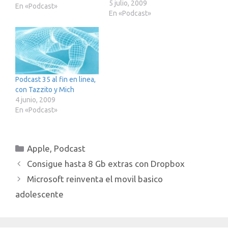
5 julio, 2009
vida keynotera pero eso
En «Podcast»
En «Podcast»
no nos impidio grabar al
compañero Mich y a mi
mismo, junto a los
ilustres Mahong, DoAlvar
es y Tazzito (e in extremis
con la irrepetible Nacu),
un podcast de
Podcast 35 al fin en linea,
seguimiento en…
con Tazzito y Mich
4 junio, 2009
En «Podcast»
Categorías
Apple
,
Podcast
Consigue hasta 8 Gb extras con Dropbox
Microsoft reinventa el movil basico
adolescente