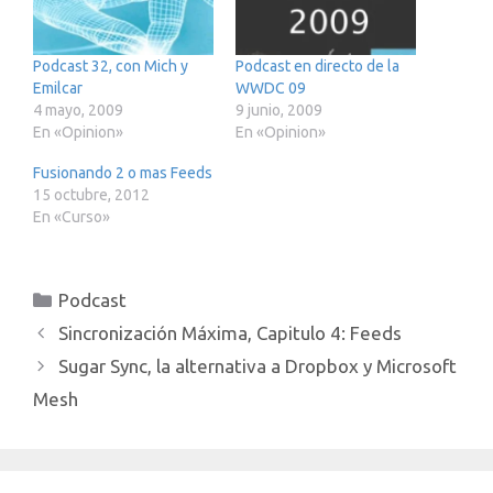
Podcast 32, con Mich y
Podcast en directo de la
Emilcar
WWDC 09
4 mayo, 2009
9 junio, 2009
En «Opinion»
En «Opinion»
Fusionando 2 o mas Feeds
15 octubre, 2012
En «Curso»
Categorías
Podcast
Sincronización Máxima, Capitulo 4: Feeds
Sugar Sync, la alternativa a Dropbox y Microsoft
Mesh