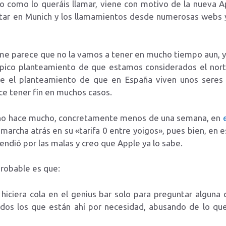
ón o como lo queráis llamar, viene con motivo de la nueva
tar en Munich y los llamamientos desde numerosas webs
me parece que no la vamos a tener en mucho tiempo aun, y e
típico planteamiento de que estamos considerados el nort
sde el planteamiento de que en España viven unos seres
ce tener fin en muchos casos.
ue no hace mucho, concretamente menos de una semana, en
archa atrás en su «tarifa 0 entre yoigos», pues bien, en e
rendió por las malas y creo que Apple ya lo sabe.
probable es que:
hiciera cola en el genius bar solo para preguntar alguna 
odos los que están ahí por necesidad, abusando de lo que 