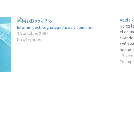
Apple y 
No es l
Informe post-keynote,matices y opiniones
el colm
15 octubre, 2008
cuando 
En «Keynote»
coño va
hecho e
porque
13 sept
En «Ap