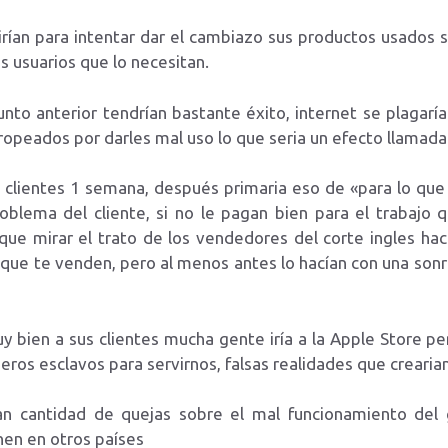
rían para intentar dar el cambiazo sus productos usados s
os usuarios que lo necesitan.
punto anterior tendrían bastante éxito, internet se plaga
ropeados por darles mal uso lo que seria un efecto llamada
os clientes 1 semana, después primaria eso de «para lo q
blema del cliente, si no le pagan bien para el trabajo
que mirar el trato de los vendedores del corte ingles hac
o que te venden, pero al menos antes lo hacían con una sonri
y bien a sus clientes mucha gente iría a la Apple Store 
os esclavos para servirnos, falsas realidades que crearian
an cantidad de quejas sobre el mal funcionamiento del 
nen en otros países