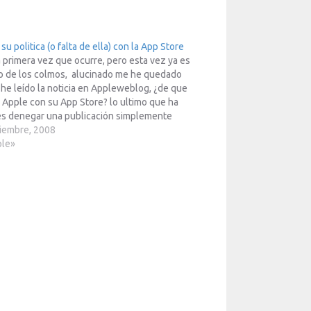
su politica (o falta de ella) con la App Store
a primera vez que ocurre, pero esta vez ya es
o de los colmos, alucinado me he quedado
he leído la noticia en Appleweblog, ¿de que
 Apple con su App Store? lo ultimo que ha
s denegar una publicación simplemente
 su funcionalidad…
iembre, 2008
ple»