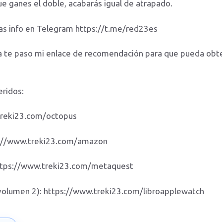
e ganes el doble, acabarás igual de atrapado.
as info en Telegram https://t.me/red23es
sla te paso mi enlace de recomendación para que pueda ob
eridos:
treki23.com/octopus
ps://www.treki23.com/amazon
https://www.treki23.com/metaquest
(volumen 2): https://www.treki23.com/libroapplewatch