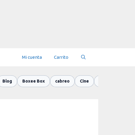
Mi cuenta
Carrito
Blog
Boxee Box
cabreo
Cine
Colaboracion ciu