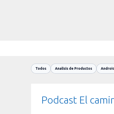
Saltar
al
contenido
Todos
Analisis de Productos
Androi
Podcast El camin