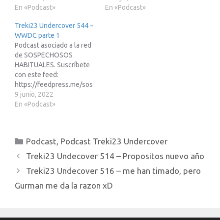
e de afiliados de Amazon:
En «Podcast»
e de afiliados de Amazon:
En «Podcast»
https://www.treki23.com/
https://www.treki23.com/
Treki23 Undercover 544 –
amazonLibro saca partido
amazonLibro saca partido
WWDC parte 1
a tu Apple Watch
a tu Apple Watch
Podcast asociado a la red
(volumen 2):
(volumen 2):
de SOSPECHOSOS
https://www.treki23.c...
https://www.treki23.c...
HABITUALES. Suscríbete
con este feed:
https://feedpress.me/sos
pechososhabitualesEnlac
9 junio, 2022
e de afiliados de Amazon:
En «Podcast»
https://www.treki23.com/
amazonLibro saca partido
a tu Apple Watch
Categorías
Podcast
,
Podcast Treki23 Undercover
(volumen 2):
https://www.treki23.c...
Treki23 Undecover 514 – Propositos nuevo año
Treki23 Undecover 516 – me han timado, pero
Gurman me da la razon xD