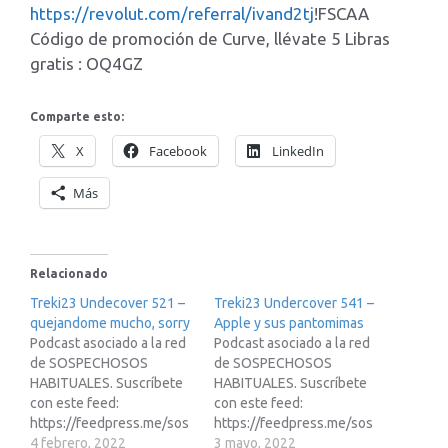
https://revolut.com/referral/ivand2tj
!FSCAA
Código de promoción de Curve, llévate 5 Libras
gratis : OQ4GZ
Comparte esto:
X
Facebook
LinkedIn
Más
Relacionado
Treki23 Undecover 521 –
Treki23 Undercover 541 –
quejandome mucho, sorry
Apple y sus pantomimas
Podcast asociado a la red
Podcast asociado a la red
de SOSPECHOSOS
de SOSPECHOSOS
HABITUALES. Suscríbete
HABITUALES. Suscríbete
con este feed:
con este feed:
https://feedpress.me/sos
https://feedpress.me/sos
pechososhabitualesEnlac
4 febrero, 2022
pechososhabitualesEnlac
3 mayo, 2022