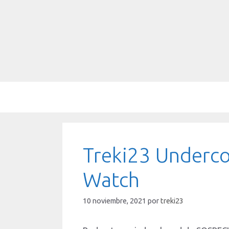
Saltar
al
contenido
Treki23 Underco
Watch
10 noviembre, 2021
por
treki23