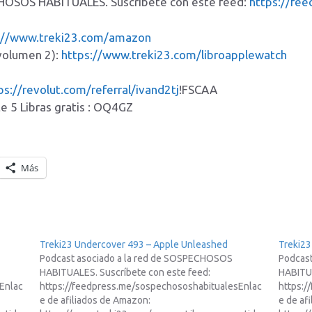
CHOSOS HABITUALES. Suscríbete con este feed:
https://fe
://www.treki23.com/amazon
(volumen 2):
https://www.treki23.com/libroapplewatch
ps://revolut.com/referral/ivand2tj
!FSCAA
e 5 Libras gratis : OQ4GZ
Más
Treki23 Undercover 493 – Apple Unleashed
Treki2
Podcast asociado a la red de SOSPECHOSOS
Podcas
HABITUALES. Suscríbete con este feed:
HABITUA
Enlac
https://feedpress.me/sospechososhabitualesEnlac
https:/
e de afiliados de Amazon:
e de af