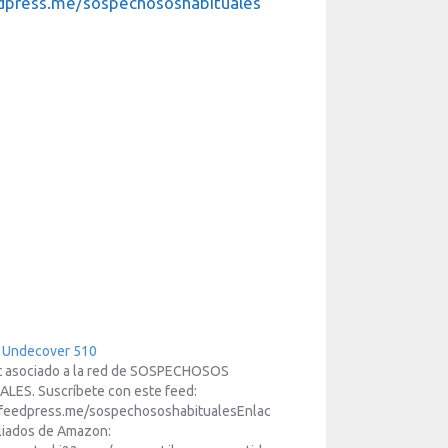
edpress.me/sospechososhabituales
3 Undecover 510
t asociado a la red de SOSPECHOSOS
LES. Suscríbete con este feed:
/feedpress.me/sospechososhabitualesEnlac
iliados de Amazon: