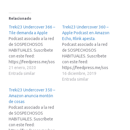
Relacionado
Treki23 Undercover 366 –
Treki23 Undercover 360 –
Tile demanda a Apple
Apple Podcast en Amazon
Podcast asociado a la red
Echo, Rlink apesta.
de SOSPECHOSOS
Podcast asociado a la red
HABITUALES. Suscríbete
de SOSPECHOSOS
con este feed:
HABITUALES. Suscríbete
https://feedpress.me/sos
con este feed:
pechososhabitualesEnlac
21 enero, 2020
https://feedpress.me/sos
e de afiliados de Amazon:
Entrada similar
pechososhabitualesEnlac
16 diciembre, 2019
https://www.amazon.es/?
e de afiliados de Amazon:
Entrada similar
tag=tecnoypodcade-
https://www.amazon.es/?
Treki23 Undercover 350 –
21&linkCode=ur1Libro
tag=tecnoypodcade-
Amazon anuncia montón
saca partido a tu Apple
21&linkCode=ur1Libro
de cosas
Watch https://...
saca partido a tu Apple
Podcast asociado a la red
Watch https://...
de SOSPECHOSOS
HABITUALES. Suscríbete
con este feed: