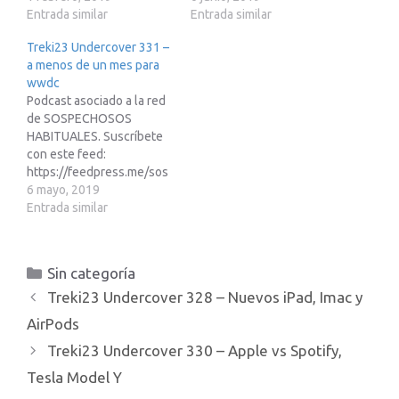
Entrada similar
Entrada similar
Treki23 Undercover 331 –
a menos de un mes para
wwdc
Podcast asociado a la red
de SOSPECHOSOS
HABITUALES. Suscríbete
con este feed:
https://feedpress.me/sos
pechososhabituales
6 mayo, 2019
Entrada similar
Categorías
Sin categoría
Treki23 Undercover 328 – Nuevos iPad, Imac y
AirPods
Treki23 Undercover 330 – Apple vs Spotify,
Tesla Model Y