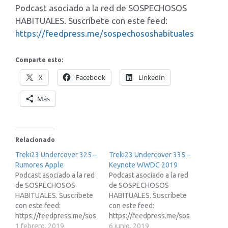
Podcast asociado a la red de SOSPECHOSOS
HABITUALES. Suscríbete con este feed:
https://feedpress.me/sospechososhabituales
Comparte esto:
X
Facebook
LinkedIn
Más
Relacionado
Treki23 Undercover 325 –
Treki23 Undercover 335 –
Rumores Apple
Keynote WWDC 2019
Podcast asociado a la red
Podcast asociado a la red
de SOSPECHOSOS
de SOSPECHOSOS
HABITUALES. Suscríbete
HABITUALES. Suscríbete
con este feed:
con este feed:
https://feedpress.me/sos
https://feedpress.me/sos
pechososhabituales
1 febrero, 2019
pechososhabituales
6 junio, 2019