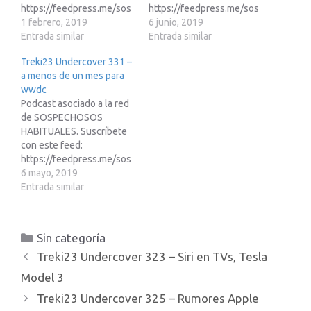
https://feedpress.me/sos
https://feedpress.me/sos
pechososhabituales
1 febrero, 2019
pechososhabituales
6 junio, 2019
Entrada similar
Entrada similar
Treki23 Undercover 331 –
a menos de un mes para
wwdc
Podcast asociado a la red
de SOSPECHOSOS
HABITUALES. Suscríbete
con este feed:
https://feedpress.me/sos
pechososhabituales
6 mayo, 2019
Entrada similar
Categorías
Sin categoría
Treki23 Undercover 323 – Siri en TVs, Tesla
Model 3
Treki23 Undercover 325 – Rumores Apple