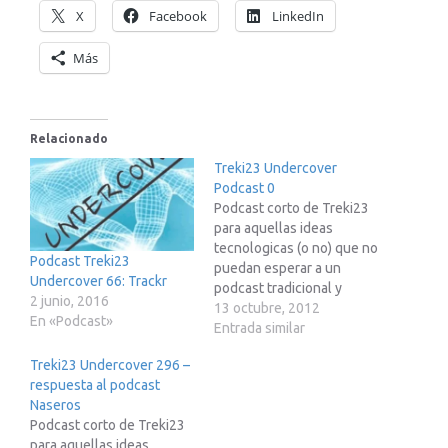
X
Facebook
LinkedIn
Más
Relacionado
Treki23 Undercover
Podcast 0
Podcast corto de Treki23
para aquellas ideas
tecnologicas (o no) que no
Podcast Treki23
puedan esperar a un
Undercover 66: Trackr
podcast tradicional y
2 junio, 2016
completo
13 octubre, 2012
En «Podcast»
Entrada similar
Treki23 Undercover 296 –
respuesta al podcast
Naseros
Podcast corto de Treki23
para aquellas ideas