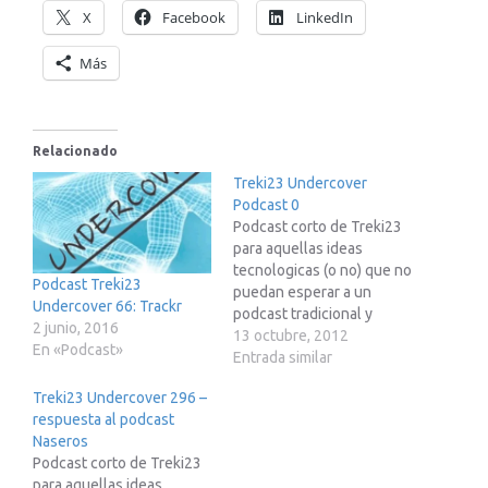
X
Facebook
LinkedIn
Más
Relacionado
Treki23 Undercover
Podcast 0
Podcast corto de Treki23
para aquellas ideas
tecnologicas (o no) que no
Podcast Treki23
puedan esperar a un
Undercover 66: Trackr
podcast tradicional y
2 junio, 2016
completo
13 octubre, 2012
En «Podcast»
Entrada similar
Treki23 Undercover 296 –
respuesta al podcast
Naseros
Podcast corto de Treki23
para aquellas ideas