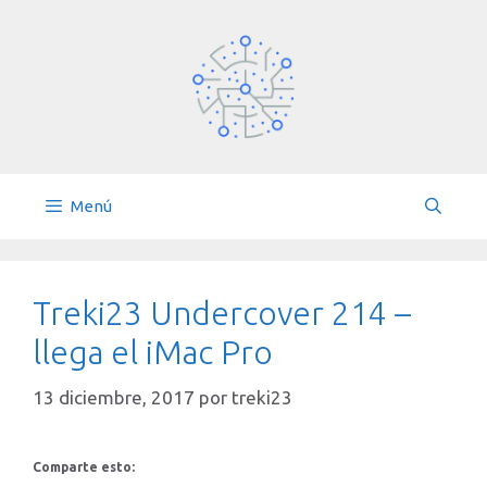
Saltar
al
contenido
Menú
Treki23 Undercover 214 –
llega el iMac Pro
13 diciembre, 2017
por
treki23
Comparte esto: