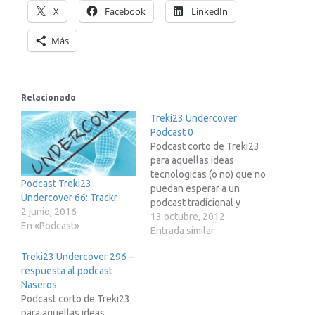
X
Facebook
LinkedIn
Más
Relacionado
Treki23 Undercover
Podcast 0
Podcast corto de Treki23
para aquellas ideas
tecnologicas (o no) que no
Podcast Treki23
puedan esperar a un
Undercover 66: Trackr
podcast tradicional y
2 junio, 2016
completo
13 octubre, 2012
En «Podcast»
Entrada similar
Treki23 Undercover 296 –
respuesta al podcast
Naseros
Podcast corto de Treki23
para aquellas ideas