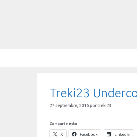
Saltar
al
contenido
Treki23 Undercov
27 septiembre, 2016
por
treki23
Comparte esto:
X
Facebook
LinkedIn