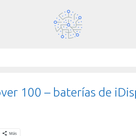
er 100 – baterías de iDis
Más