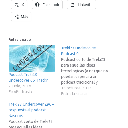
X
Facebook
LinkedIn
Más
Relacionado
Treki23 Undercover
Podcast 0
Podcast corto de Treki23
para aquellas ideas
tecnologicas (o no) que no
Podcast Treki23
puedan esperar a un
Undercover 66: Trackr
podcast tradicional y
2 junio, 2016
completo
13 octubre, 2012
En «Podcast»
Entrada similar
Treki23 Undercover 296 –
respuesta al podcast
Naseros
Podcast corto de Treki23
para aquellas ideas